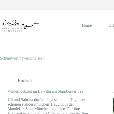
Zum
Inhalt
springen
Home
Ki
Schlagwort
bayerische seen
Hochzeit
Winterhochzeit im La Villa am Starnberger See
Uli und Sabrina durfte ich ja schon am Tag ihrer
schönen standesamtlichen Trauung in der
Mandelstraße in München begleiten. Für ihre
Hochzeit im schönen La Villa am Starnberger See