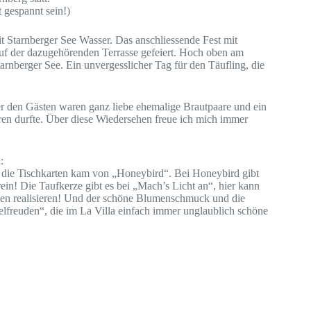
t gespannt sein!)
 Starnberger See Wasser. Das anschliessende Fest mit
uf der dazugehörenden Terrasse gefeiert. Hoch oben am
rnberger See. Ein unvergesslicher Tag für den Täufling, die
er den Gästen waren ganz liebe ehemalige Brautpaare und ein
ieren durfte. Über diese Wiedersehen freue ich mich immer
:
 die Tischkarten kam von „Honeybird“. Bei Honeybird gibt
rein! Die Taufkerze gibt es bei „Mach’s Licht an“, hier kann
zen realisieren! Und der schöne Blumenschmuck und die
elfreuden“, die im La Villa einfach immer unglaublich schöne