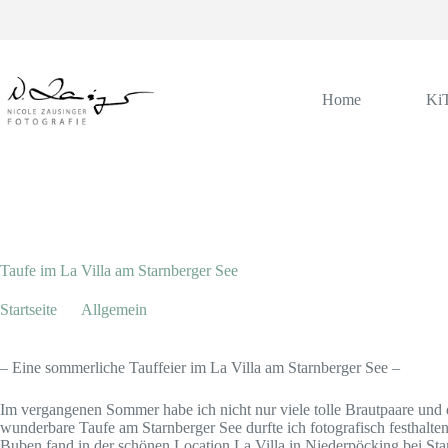
Zum
Inhalt
springen
Home
Ki
Juni 30, 2017
Allgemein
,
Familienfotos
,
Taufe
Taufe im La Villa am Starnberger See
Startseite
Allgemein
Taufe im La Villa am Starnberger See
– Eine sommerliche Tauffeier im La Villa am Starnberger See –
Im vergangenen Sommer habe ich nicht nur viele tolle Brautpaare und 
wunderbare Taufe am Starnberger See durfte ich fotografisch festhalten
Buben fand in der schönen Location La Villa in Niederpöcking bei Star