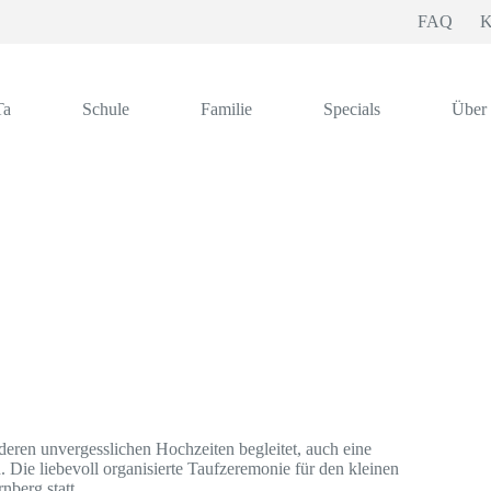
FAQ
K
Ta
Schule
Familie
Specials
Über
deren unvergesslichen Hochzeiten begleitet, auch eine
. Die liebevoll organisierte Taufzeremonie für den kleinen
nberg statt.