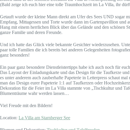
(Bald zeige ich euch hier eine tolle Traumhochzeit im La Villa, ihr dürf
Getauft wurde der kleine Mann direkt am Ufer des Sees UND sogar mit
Empfang, Mittagessen und Torte wurde dann im Gartenpavillion und a
Hang mit einem herrlichen Blick über das Gelände und den schönen Sta
ganze Familie und deren Freunde.
Und ich hatte das Glück viele bekannte Gesichter wiederzusehen. Unt
paar tolle Familien die ich bereits bei anderen Gelegenheiten fotograf
ganz besonders!
Ein paar ganz besondere Dienstleistertipps habe ich auch noch für euch
Das Layout der Einladungskarte und das Design für die Taufkerze und
es unter anderem auch zauberhafte Papeterie in Letterpress schaut mal 
man das Design eurer Papeterie 1:1 auf Taufkerzen oder Hochzeitsker
Dekoration für die Feier im La Villa stammte von „Tischkultur und Taf
Blumenträume wahr werden lassen…
Viel Freude mit den Bildern!
Location:
La Villa am Starnberger See
Blumen und Dekoration:
Tischkultur und Tafelfreuden