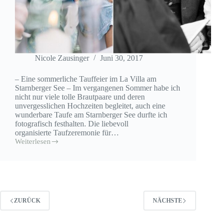
Nicole Zausinger
Juni 30, 2017
– Eine sommerliche Tauffeier im La Villa am
Starnberger See – Im vergangenen Sommer habe ich
nicht nur viele tolle Brautpaare und deren
unvergesslichen Hochzeiten begleitet, auch eine
wunderbare Taufe am Starnberger See durfte ich
fotografisch festhalten. Die liebevoll
organisierte Taufzeremonie für…
Weiterlesen
Taufe
im
La
Villa
am
Starnberger
See
ZURÜCK
NÄCHSTE