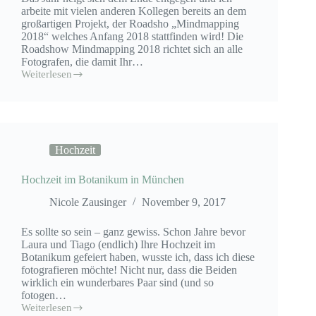
arbeite mit vielen anderen Kollegen bereits an dem
großartigen Projekt, der Roadsho „Mindmapping
2018“ welches Anfang 2018 stattfinden wird! Die
Roadshow Mindmapping 2018 richtet sich an alle
Fotografen, die damit Ihr…
Weiterlesen
Roadshow
Kindergartenfotografie
2018
–
neues
Jahr,
Hochzeit
neue
Wege
gehen
Hochzeit im Botanikum in München
Nicole Zausinger
November 9, 2017
Es sollte so sein – ganz gewiss. Schon Jahre bevor
Laura und Tiago (endlich) Ihre Hochzeit im
Botanikum gefeiert haben, wusste ich, dass ich diese
fotografieren möchte! Nicht nur, dass die Beiden
wirklich ein wunderbares Paar sind (und so
fotogen…
Weiterlesen
Hochzeit