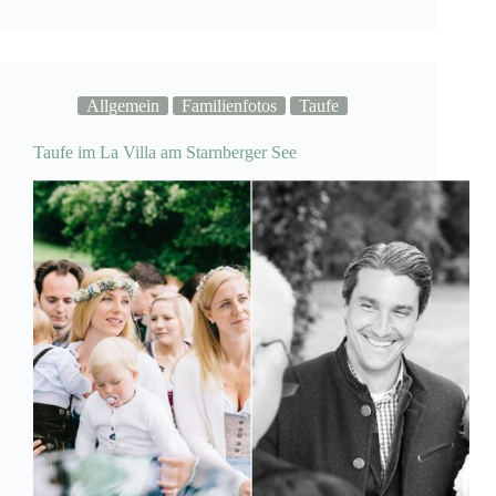
im
Botanikum
in
München
Allgemein
Familienfotos
Taufe
Taufe im La Villa am Starnberger See