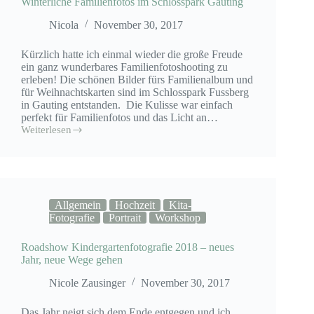
Winterliche Familienfotos im Schlosspark Gauting
Nicola
November 30, 2017
Kürzlich hatte ich einmal wieder die große Freude
ein ganz wunderbares Familienfotoshooting zu
erleben! Die schönen Bilder fürs Familienalbum und
für Weihnachtskarten sind im Schlosspark Fussberg
in Gauting entstanden. Die Kulisse war einfach
perfekt für Familienfotos und das Licht an…
Weiterlesen
Winterliche
Familienfotos
im
Schlosspark
Gauting
Allgemein
Hochzeit
Kita-
Fotografie
Portrait
Workshop
Roadshow Kindergartenfotografie 2018 – neues
Jahr, neue Wege gehen
Nicole Zausinger
November 30, 2017
Das Jahr neigt sich dem Ende entgegen und ich