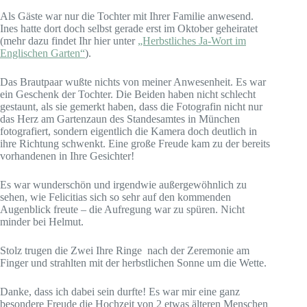
Als Gäste war nur die Tochter mit Ihrer Familie anwesend.
Ines hatte dort doch selbst gerade erst im Oktober geheiratet
(mehr dazu findet Ihr hier unter
„Herbstliches Ja-Wort im
Englischen Garten“
).
Das Brautpaar wußte nichts von meiner Anwesenheit. Es war
ein Geschenk der Tochter. Die Beiden haben nicht schlecht
gestaunt, als sie gemerkt haben, dass die Fotografin nicht nur
das Herz am Gartenzaun des Standesamtes in München
fotografiert, sondern eigentlich die Kamera doch deutlich in
ihre Richtung schwenkt. Eine große Freude kam zu der bereits
vorhandenen in Ihre Gesichter!
Es war wunderschön und irgendwie außergewöhnlich zu
sehen, wie Felicitias sich so sehr auf den kommenden
Augenblick freute – die Aufregung war zu spüren. Nicht
minder bei Helmut.
Stolz trugen die Zwei Ihre Ringe nach der Zeremonie am
Finger und strahlten mit der herbstlichen Sonne um die Wette.
Danke, dass ich dabei sein durfte! Es war mir eine ganz
besondere Freude die Hochzeit von 2 etwas älteren Menschen