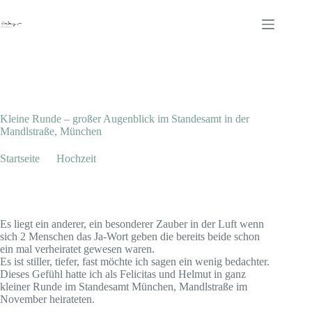
Zum
Inhalt
springen
Januar 4, 2012
Hochzeit
Kleine Runde – großer Augenblick im Standesamt in der
Mandlstraße, München
Startseite
Hochzeit
Kleine Runde – großer Augenblick im Standesamt in der
Mandlstraße, München
Es liegt ein anderer, ein besonderer Zauber in der Luft wenn
sich 2 Menschen das Ja-Wort geben die bereits beide schon
ein mal verheiratet gewesen waren.
Es ist stiller, tiefer, fast möchte ich sagen ein wenig bedachter.
Dieses Gefühl hatte ich als Felicitas und Helmut in ganz
kleiner Runde im Standesamt München, Mandlstraße im
November heirateten.