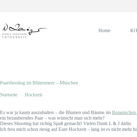
Zum
Inhalt
springen
Home
Ki
Juni 5, 2014
Hochzeit
Paarshooting im Blütenmeer – München
Startseite
Hochzeit
Paarshooting im Blütenmeer – München
Es war ja kaum auszuhalten – die Blumen und Bäume im
Botanischen
ein bezauberndes Paar – was wünscht man sich mehr?
Dieses Shooting hat richtig Spaß gemacht! Vielen Dank L & J dafür.
Ich freu mich schon riesig auf Eure Hochzeit – lang ist es nicht mehr h