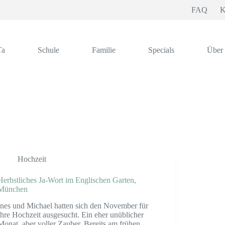
FAQ
K
Ta
Schule
Familie
Specials
Über
Hochzeit
Herbstliches Ja-Wort im Englischen Garten,
München
Ines und Michael hatten sich den November für
Ihre Hochzeit ausgesucht. Ein eher unüblicher
Monat, aber voller Zauber. Bereits am frühen