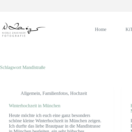
Zum
Inhalt
springen
Home
Ki
Schlagwort
Mandlstraße
Allgemein
,
Familienfotos
,
Hochzeit
Winterhochzeit in München
Heute möchte ich euch eine ganz besonders
schöne kleine Winterhochzeit in München zeigen.
Ich durfte das liebe Brautpaar in die Mandlstrasse
in München begleiten, ein sehr hübsches