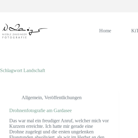
Zum
Inhalt
springen
Home
Ki
Schlagwort
Landschaft
Allgemein
,
Veröffentlichungen
Drohnenfotografie am Gardasee
Das war mal ein freudiger Anruf, welcher mich vor
Kurzem erreichte. Ich hatte mir gerade eine
Drohne zugelegt und die ersten ungelenken
Flugstunden absoliviert, als wir im Herbst an den