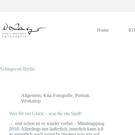
Zum
Inhalt
springen
Home
Ki
Schlagwort
Berlin
Allgemein
,
Kita-Fotografie
,
Portrait
,
Workshop
Was für ein Glück – was für ein Spaß!
… und schon ist es wieder vorbei – Mindmapping
2018. Allerdings nur äußerlich, innerlich kann ich
es eigentlich noch garnicht glauben was mir auf